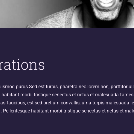
rations
ismod purus.Sed est turpis, pharetra nec lorem non, porttitor u
e habitant morbi tristique senectus et netus et malesuada fames 
s faucibus, est sed pretium convallis, urna turpis malesuada l
 Pellentesque habitant morbi tristique senectus et netus et ma