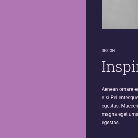
DESIGN
Inspi
Aenean ornare eu
nisi.Pellentesqu
egestas. Maecena
magna eget urna.
egestas.