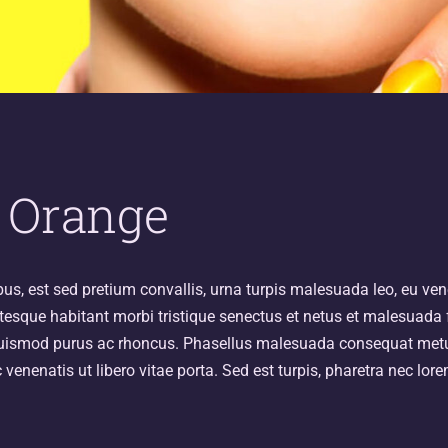
o Orange
s, est sed pretium convallis, urna turpis malesuada leo, eu v
ntesque habitant morbi tristique senectus et netus et malesuada
uismod purus ac rhoncus. Phasellus malesuada consequat metu
venenatis ut libero vitae porta. Sed est turpis, pharetra nec lore