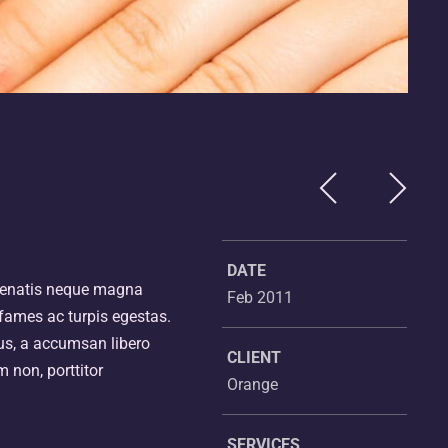
DATE
enenatis neque magna
Feb 2011
 fames ac turpis egestas.
s, a accumsan libero
CLIENT
m non, porttitor
Orange
SERVICES